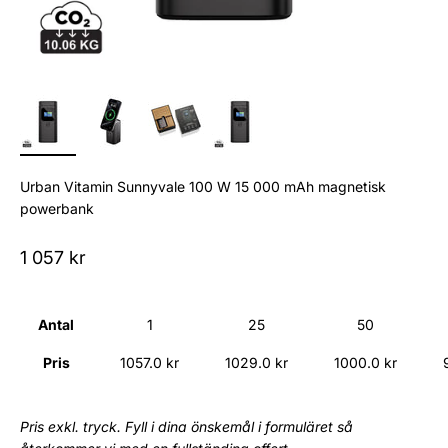
Urban Vitamin Sunnyvale 100 W 15 000 mAh magnetisk
powerbank
Sale price
1 057 kr
Antal
1
25
50
Pris
1057.0 kr
1029.0 kr
1000.0 kr
Pris exkl. tryck. Fyll i dina önskemål i formuläret så