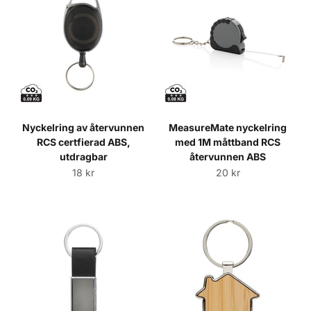
Nyckelring av återvunnen
MeasureMate nyckelring
RCS certfierad ABS,
med 1M måttband RCS
utdragbar
återvunnen ABS
Sale price
Sale price
18 kr
20 kr