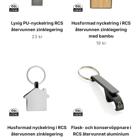
Lyxig PU-nyckelring RCS
Husformad nyckelring i RCS
återvunnen zinklegering
återvunnen zinklegering
med bambu
Sale price
23 kr
Sale price
19 kr
Husformad nyckelring i RCS
Flask- och konservöppnare i
återvunnen zinklegering
RCS återvunnet aluminium