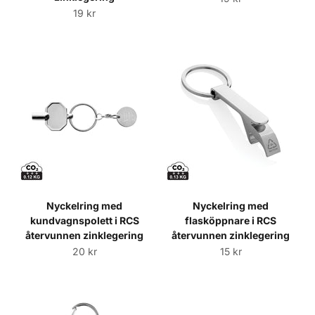
Sale price
19 kr
Nyckelring med
Nyckelring med
kundvagnspolett i RCS
flasköppnare i RCS
återvunnen zinklegering
återvunnen zinklegering
Sale price
Sale price
20 kr
15 kr