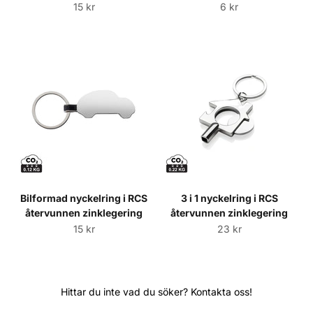
Sale price
Sale price
15 kr
6 kr
Bilformad nyckelring i RCS
3 i 1 nyckelring i RCS
återvunnen zinklegering
återvunnen zinklegering
Sale price
Sale price
15 kr
23 kr
Hittar du inte vad du söker? Kontakta oss!