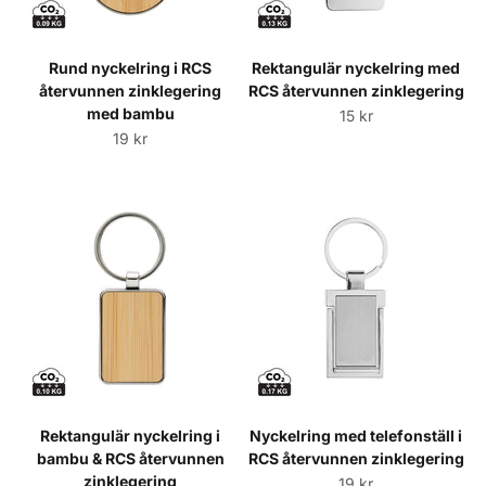
Rund nyckelring i RCS
Rektangulär nyckelring med
återvunnen zinklegering
RCS återvunnen zinklegering
med bambu
Sale price
15 kr
Sale price
19 kr
Rektangulär nyckelring i
Nyckelring med telefonställ i
bambu & RCS återvunnen
RCS återvunnen zinklegering
zinklegering
Sale price
19 kr