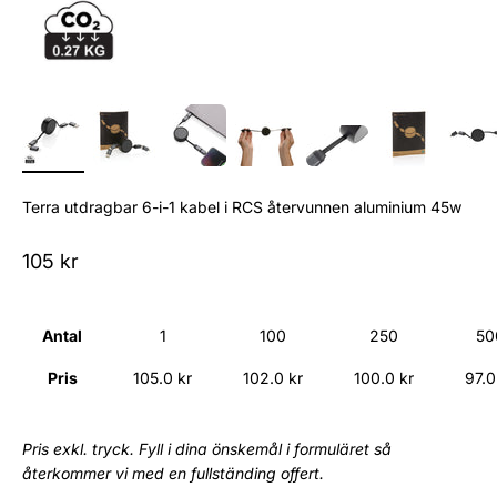
Terra utdragbar 6-i-1 kabel i RCS återvunnen aluminium 45w
Sale price
105 kr
Antal
1
100
250
50
Pris
105.0 kr
102.0 kr
100.0 kr
97.0
Pris exkl. tryck. Fyll i dina önskemål i formuläret så
återkommer vi med en fullständing offert.