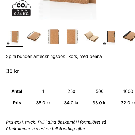
Spiralbunden anteckningsbok i kork, med penna
Sale price
35 kr
Antal
1
250
500
1000
Pris
35.0 kr
34.0 kr
33.0 kr
32.0 k
Pris exkl. tryck. Fyll i dina önskemål i formuläret så
återkommer vi med en fullständing offert.