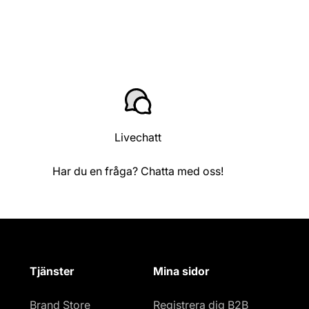
Livechatt
Har du en fråga? Chatta med oss!
Tjänster
Mina sidor
Brand Store
Registrera dig B2B