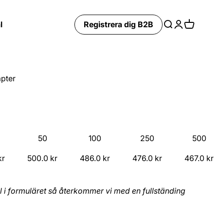
l
Registrera dig B2B
Search
Login
Cart
pter
50
100
250
500
kr
500.0 kr
486.0 kr
476.0 kr
467.0 kr
mål i formuläret så återkommer vi med en fullständing