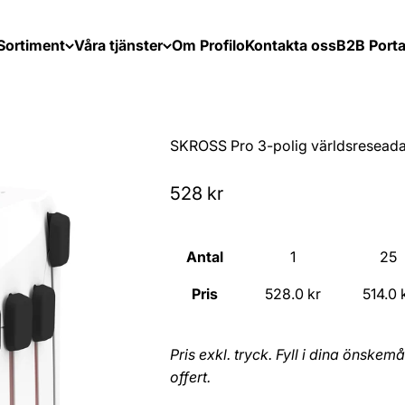
Sortiment
Våra tjänster
Om Profilo
Kontakta oss
B2B Porta
SKROSS Pro 3-polig världsreseada
Sale price
528 kr
Antal
1
25
Pris
528.0 kr
514.0 
Pris exkl. tryck. Fyll i dina önske
offert.