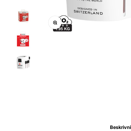
Zoom
Beskrivn