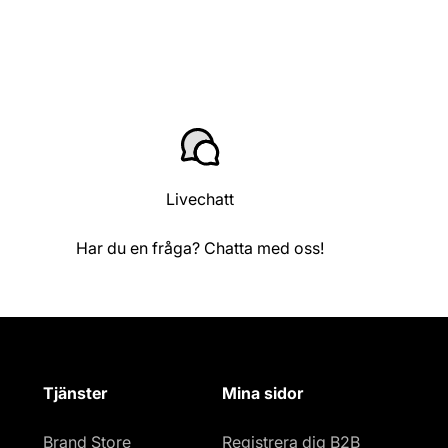
Livechatt
Har du en fråga? Chatta med oss!
Tjänster
Mina sidor
Brand Store
Registrera dig B2B