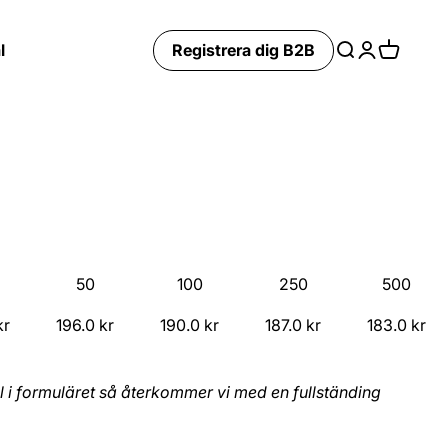
l
Registrera dig B2B
Search
Login
Cart
50
100
250
500
kr
196.0 kr
190.0 kr
187.0 kr
183.0 kr
mål i formuläret så återkommer vi med en fullständing