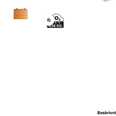
Zoom
Beskrivn