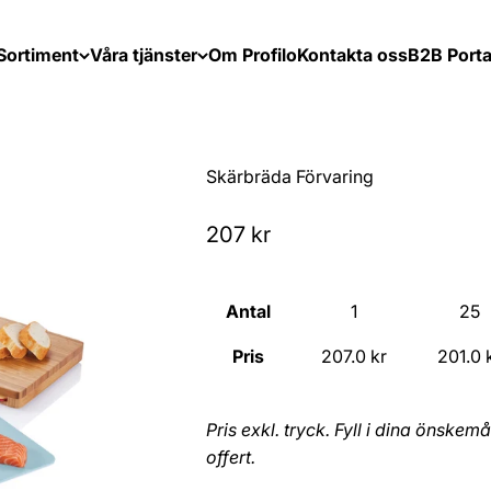
Sortiment
Våra tjänster
Om Profilo
Kontakta oss
B2B Porta
Skärbräda Förvaring
Sale price
207 kr
Antal
1
25
Pris
207.0 kr
201.0 
Pris exkl. tryck. Fyll i dina önske
offert.