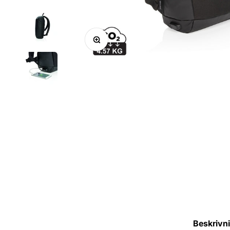
Zoom
Beskrivn