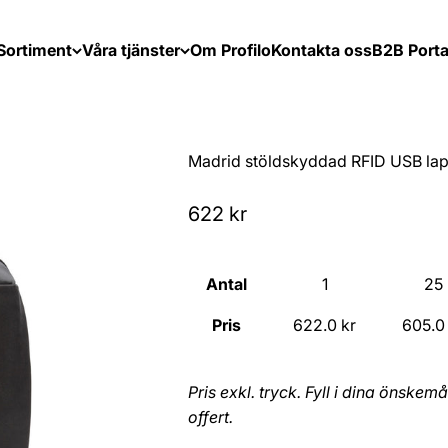
Sortiment
Våra tjänster
Om Profilo
Kontakta oss
B2B Porta
Madrid stöldskyddad RFID USB lap
Sale price
622 kr
Antal
1
25
Pris
622.0 kr
605.0
Pris exkl. tryck. Fyll i dina önske
offert.