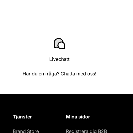
Livechatt
Har du en fråga? Chatta med oss!
Tjänster
Mina sidor
Brand Store
Registrera dig B2B