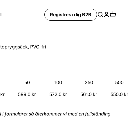
l
Registrera dig B2B
Search
Login
Cart
topryggsäck, PVC-fri
50
100
250
500
 kr
589.0 kr
572.0 kr
561.0 kr
550.0 kr
mål i formuläret så återkommer vi med en fullständing