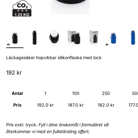
Läckagesäker hopvikbar silikonflaska med lock
Sale price
192 kr
Antal
1
100
250
50
Pris
192.0 kr
187.0 kr
182.0 kr
177.
Pris exkl. tryck. Fyll i dina önskemål i formuläret så
återkommer vi med en fullständing offert.