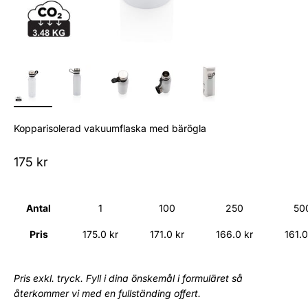
Kopparisolerad vakuumflaska med bärögla
Sale price
175 kr
Antal
1
100
250
50
Pris
175.0 kr
171.0 kr
166.0 kr
161.0
Pris exkl. tryck. Fyll i dina önskemål i formuläret så
återkommer vi med en fullständing offert.