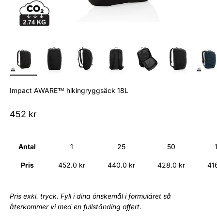
Impact AWARE™ hikingryggsäck 18L
Sale price
452 kr
Antal
1
25
50
Pris
452.0 kr
440.0 kr
428.0 kr
41
Pris exkl. tryck. Fyll i dina önskemål i formuläret så
återkommer vi med en fullständing offert.