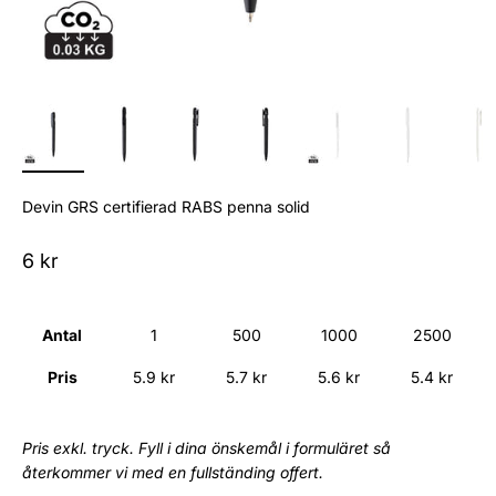
Devin GRS certifierad RABS penna solid
Sale price
6 kr
Antal
1
500
1000
2500
Pris
5.9 kr
5.7 kr
5.6 kr
5.4 kr
Pris exkl. tryck. Fyll i dina önskemål i formuläret så
återkommer vi med en fullständing offert.