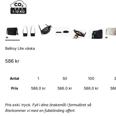
Bellroy Lite väska
Sale price
586 kr
Antal
1
50
100
Pris
586.0 kr
586.0 kr
586.0 kr
586
Pris exkl. tryck. Fyll i dina önskemål i formuläret så
återkommer vi med en fullständing offert.