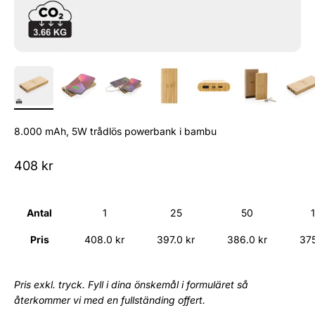
8.000 mAh, 5W trådlös powerbank i bambu
Sale price
408 kr
Antal
1
25
50
Pris
408.0 kr
397.0 kr
386.0 kr
375
Pris exkl. tryck. Fyll i dina önskemål i formuläret så
återkommer vi med en fullständing offert.