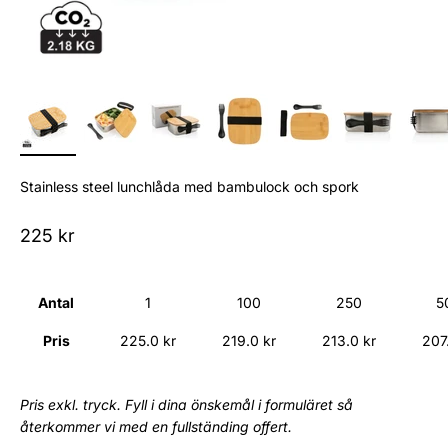
Stainless steel lunchlåda med bambulock och spork
Sale price
225 kr
Antal
1
100
250
5
Pris
225.0 kr
219.0 kr
213.0 kr
207
Pris exkl. tryck. Fyll i dina önskemål i formuläret så
återkommer vi med en fullständing offert.