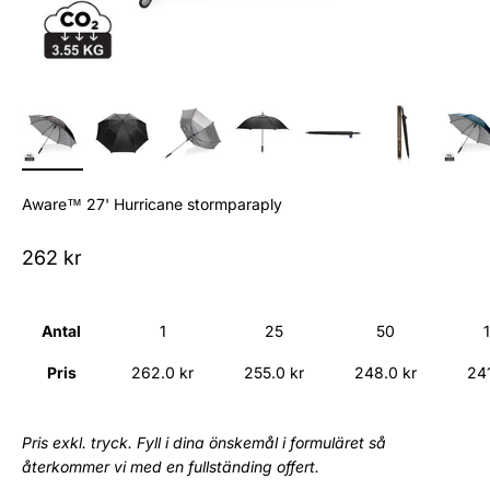
Aware™ 27' Hurricane stormparaply
Sale price
262 kr
Antal
1
25
50
Pris
262.0 kr
255.0 kr
248.0 kr
241
Pris exkl. tryck. Fyll i dina önskemål i formuläret så
återkommer vi med en fullständing offert.