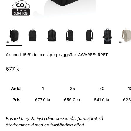
Armond 15.6' deluxe laptopryggsäck AWARE™ RPET
Sale price
677 kr
Antal
1
25
50
1
Pris
677.0 kr
659.0 kr
641.0 kr
623
Pris exkl. tryck. Fyll i dina önskemål i formuläret så
återkommer vi med en fullständing offert.