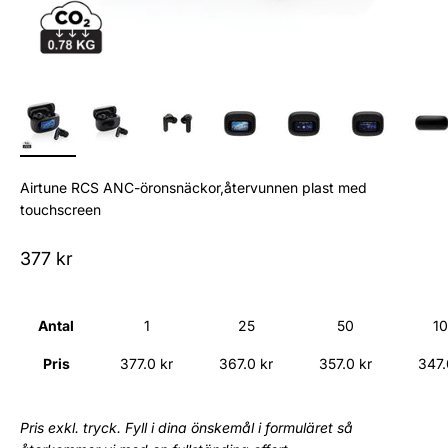
Airtune RCS ANC-öronsnäckor,återvunnen plast med
touchscreen
Sale price
377 kr
Antal
1
25
50
1
Pris
377.0 kr
367.0 kr
357.0 kr
347.
Pris exkl. tryck. Fyll i dina önskemål i formuläret så