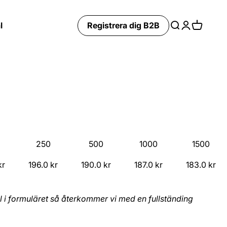
l
Registrera dig B2B
Search
Login
Cart
250
500
1000
1500
kr
196.0 kr
190.0 kr
187.0 kr
183.0 kr
mål i formuläret så återkommer vi med en fullständing