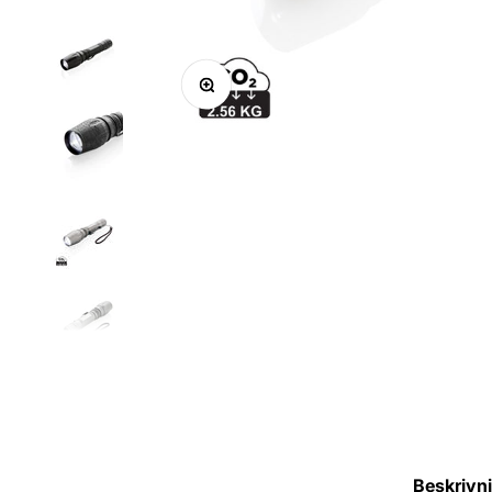
Zoom
Beskrivn