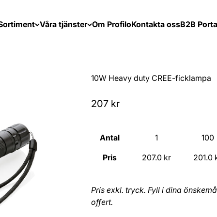
Sortiment
Våra tjänster
Om Profilo
Kontakta oss
B2B Porta
10W Heavy duty CREE-ficklampa
Sale price
207 kr
Antal
1
100
Pris
207.0 kr
201.0 
Pris exkl. tryck. Fyll i dina önske
offert.