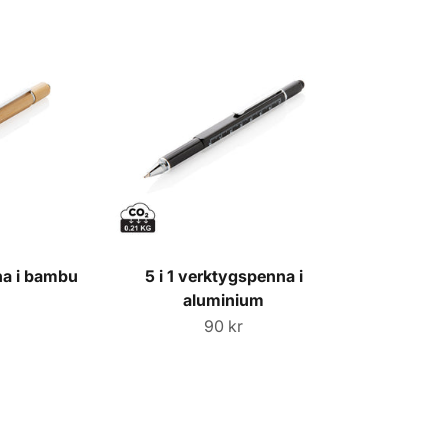
na i bambu
5 i 1 verktygspenna i
aluminium
rice
Sale price
90 kr