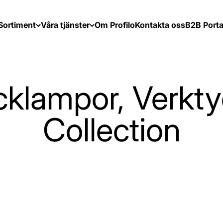
Sortiment
Våra tjänster
Om Profilo
Kontakta oss
B2B Porta
icklampor, Verkt
Collection