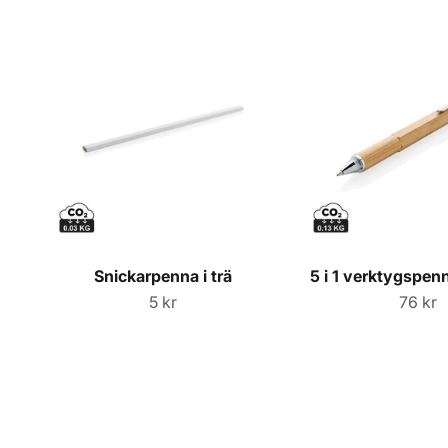
Snickarpenna i trä
5 i 1 verktygspen
Sale price
Sale p
5 kr
76 kr