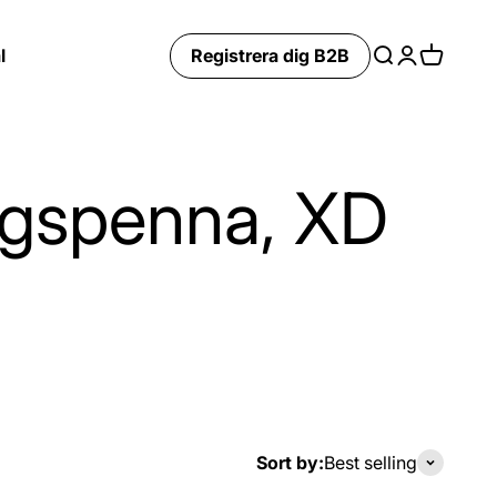
l
Registrera dig B2B
Search
Login
Cart
ygspenna, XD
Sort by:
Best selling