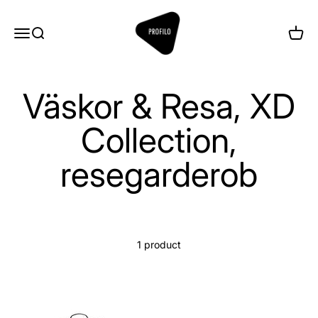
Skip to content
Profilo
Menu
Search
Cart
Väskor & Resa, XD
Collection,
resegarderob
1 product