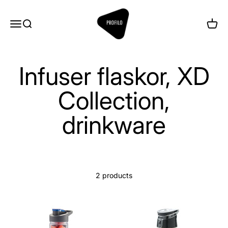
Skip to content
Profilo
Menu
Search
Cart
Infuser flaskor, XD
Collection,
drinkware
2 products