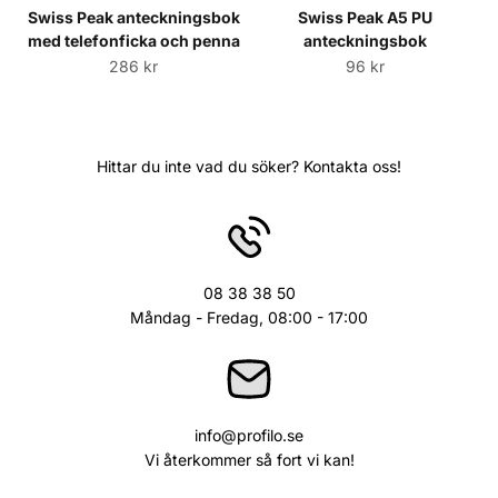
Swiss Peak anteckningsbok
Swiss Peak A5 PU
med telefonficka och penna
anteckningsbok
Sale price
Sale price
286 kr
96 kr
Hittar du inte vad du söker? Kontakta oss!
08 38 38 50
Måndag - Fredag, 08:00 - 17:00
info@profilo.se
Vi återkommer så fort vi kan!