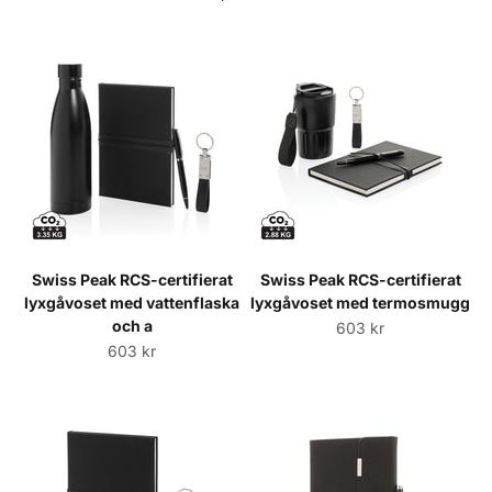
Swiss Peak RCS-certifierat
Swiss Peak RCS-certifierat
lyxgåvoset med vattenflaska
lyxgåvoset med termosmugg
och a
Sale price
603 kr
Sale price
603 kr