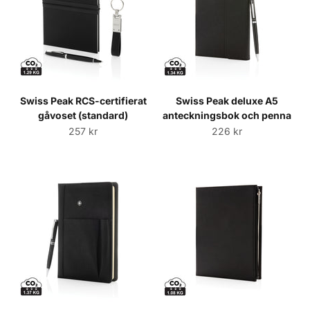
Swiss Peak RCS-certifierat
Swiss Peak deluxe A5
gåvoset (standard)
anteckningsbok och penna
Sale price
Sale price
257 kr
226 kr