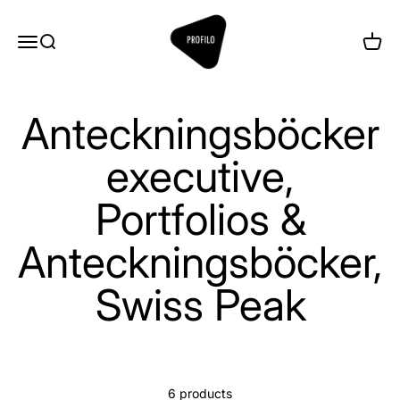
Skip to content
Profilo
Menu
Search
Cart
Anteckningsböcker
executive,
Portfolios &
Anteckningsböcker,
Swiss Peak
6 products