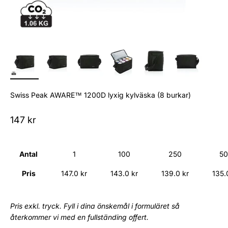
Swiss Peak AWARE™ 1200D lyxig kylväska (8 burkar)
Sale price
147 kr
Antal
1
100
250
50
Pris
147.0 kr
143.0 kr
139.0 kr
135.
Pris exkl. tryck. Fyll i dina önskemål i formuläret så
återkommer vi med en fullständing offert.